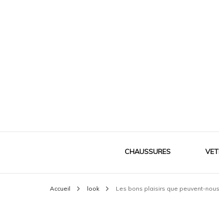
Le meilleur de la mode
Mes souliers
CHAUSSURES
VET
Accueil
look
Les bons plaisirs que peuvent-nou