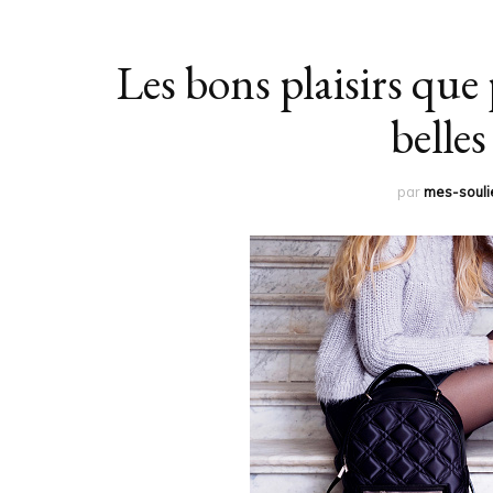
Les bons plaisirs qu
belle
par
mes-souli