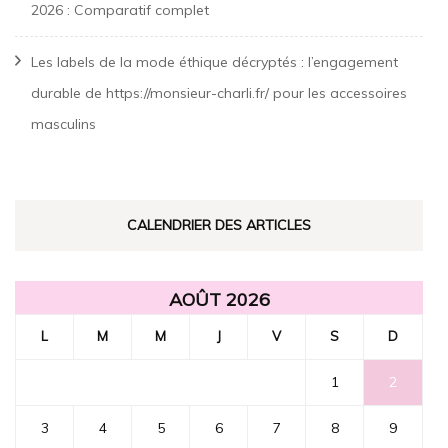
2026 : Comparatif complet
Les labels de la mode éthique décryptés : l’engagement
durable de https://monsieur-charli.fr/ pour les accessoires
masculins
CALENDRIER DES ARTICLES
AOÛT 2026
L
M
M
J
V
S
D
1
2
3
4
5
6
7
8
9