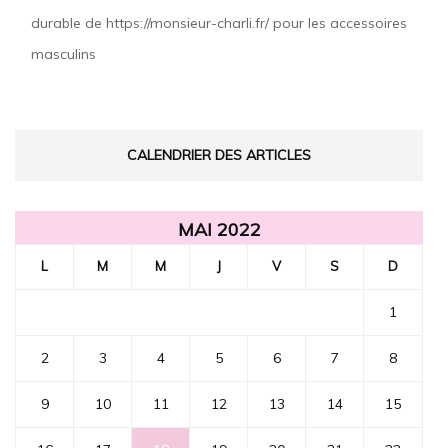
durable de https://monsieur-charli.fr/ pour les accessoires
masculins
CALENDRIER DES ARTICLES
MAI 2022
L
M
M
J
V
S
D
1
2
3
4
5
6
7
8
9
10
11
12
13
14
15