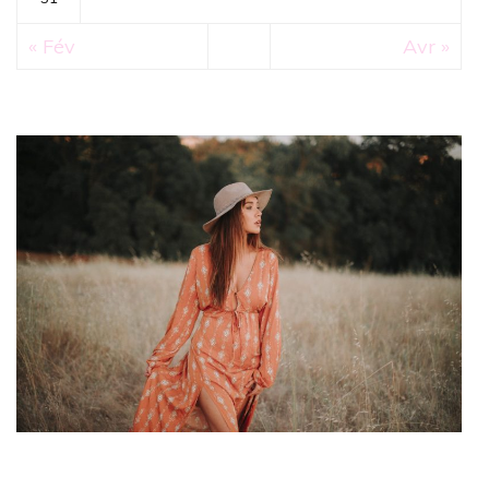
« Fév
Avr »