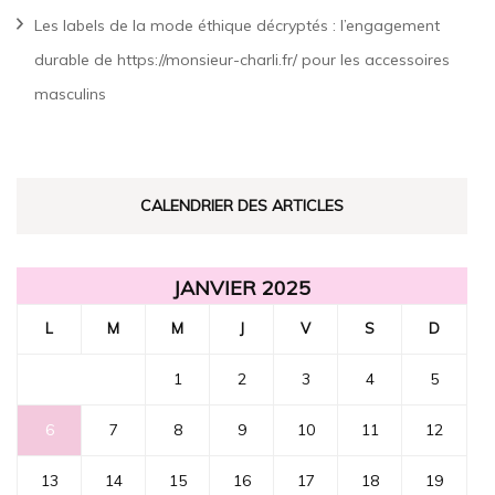
Les labels de la mode éthique décryptés : l’engagement
durable de https://monsieur-charli.fr/ pour les accessoires
masculins
CALENDRIER DES ARTICLES
JANVIER 2025
L
M
M
J
V
S
D
1
2
3
4
5
6
7
8
9
10
11
12
13
14
15
16
17
18
19