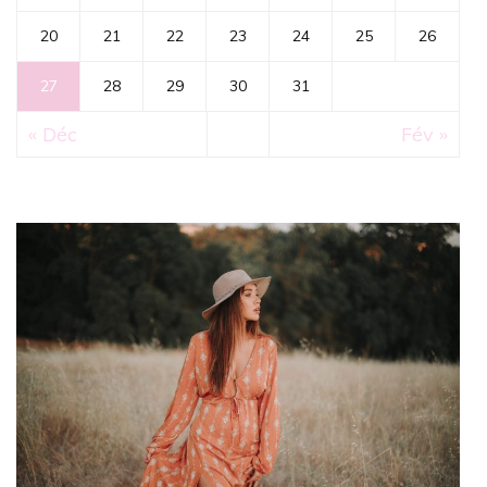
20
21
22
23
24
25
26
27
28
29
30
31
« Déc
Fév »