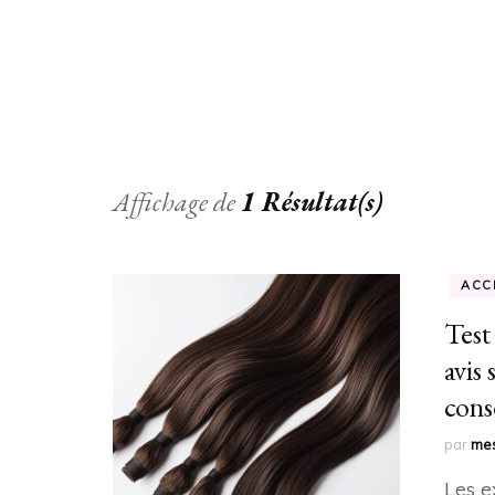
Affichage de
1 Résultat(s)
ACC
Test
avis
cons
par
mes
Les e