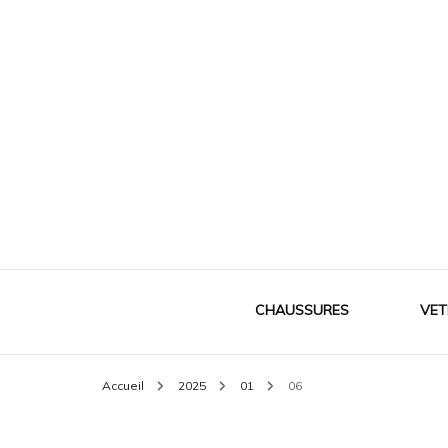
Le meilleur de la mode
Mes souliers
CHAUSSURES
VET
Accueil
2025
01
06