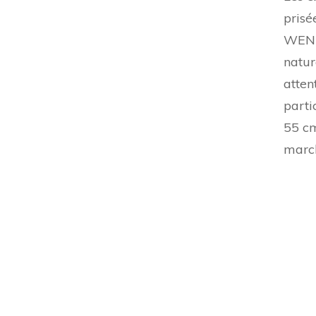
prisé
WENN
natur
atten
parti
55 cm
marc