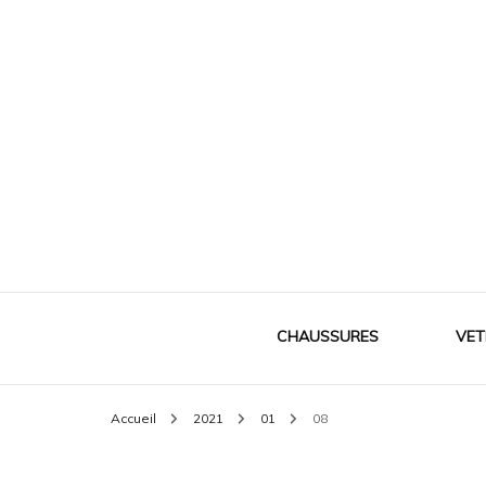
Le meilleur de la mode
Mes souliers
CHAUSSURES
VET
Accueil
2021
01
08