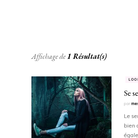
Affichage de
1 Résultat(s)
LOO
Se s
par
mes
Le se
bien 
égale