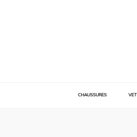
Le meilleur de la mode
Mes souliers
CHAUSSURES
VET