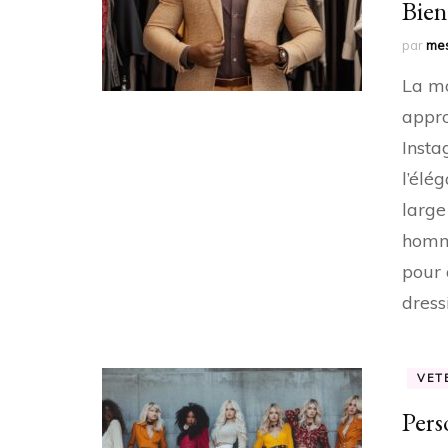
Bien
par
mes
La mo
appro
Insta
l’élé
large
homme
pour 
dres
VET
Pers