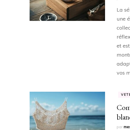
La sé
une é
colle
réfle
et es
montr
adapt
vos m
VET
Comm
blan
par
mes