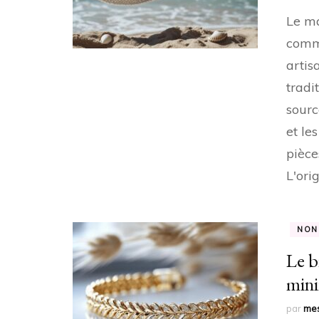
Le ma
comme
artis
tradi
sourc
et le
pièce
L'ori
NON
Le b
mini
par
mes