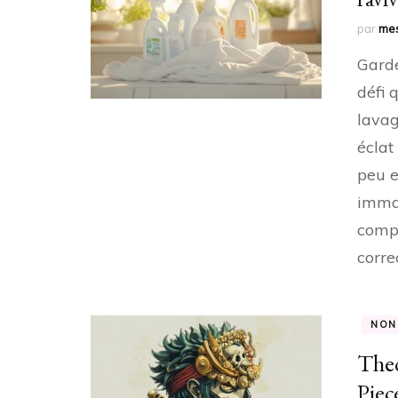
par
mes
Garde
défi 
lavag
éclat
peu e
immac
compr
corre
NON
Theo
Piec