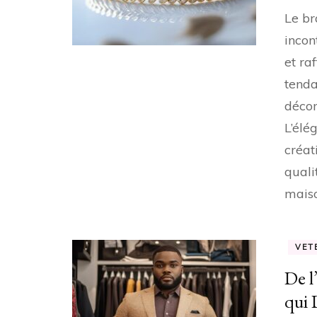
Le br
incon
et ra
tenda
décon
L’élé
créat
quali
mais
VET
De l
qui 