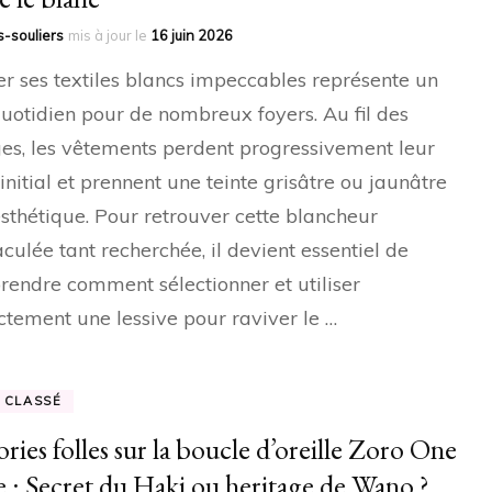
-souliers
mis à jour le
16 juin 2026
r ses textiles blancs impeccables représente un
quotidien pour de nombreux foyers. Au fil des
es, les vêtements perdent progressivement leur
 initial et prennent une teinte grisâtre ou jaunâtre
sthétique. Pour retrouver cette blancheur
ulée tant recherchée, il devient essentiel de
endre comment sélectionner et utiliser
ctement une lessive pour raviver le …
 CLASSÉ
ries folles sur la boucle d’oreille Zoro One
e : Secret du Haki ou heritage de Wano ?