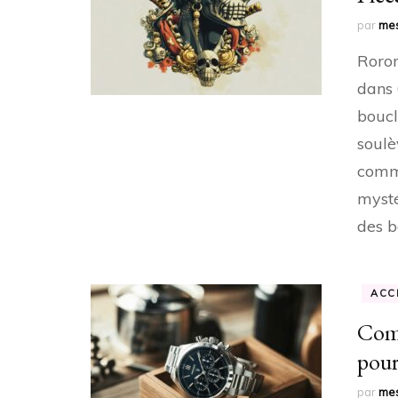
par
mes
Roron
dans 
boucl
soulè
commu
mysté
des b
ACC
Comm
pour
par
mes